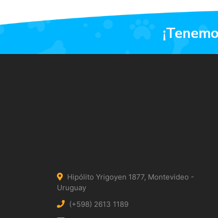
¡tenem
Hipólito Yrigoyen 1877, Montevideo -
Uruguay
(+598) 2613 1189