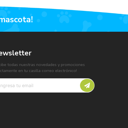
 mascota!
ewsletter
cibe todas nuestras novedades y promociones
ectamente en tu casilla correo electrónico!