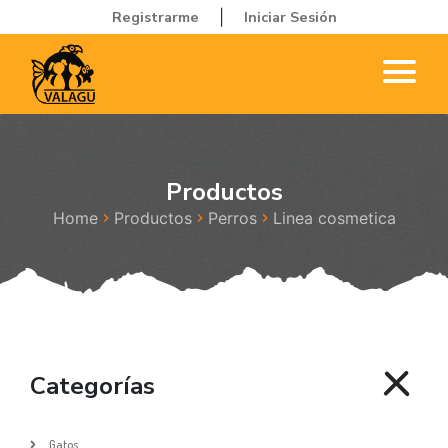
Registrarme
Iniciar Sesión
|
Productos
Home
Productos
Perros
Linea cosmetica
Categorías
Gatos