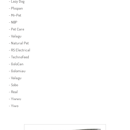
-
Lazy Dog
-
Plospan
-
Mr-Pet
-
NBP
-
Pet Care
-
Valagu
-
Natural Pet
-
RS Electrical
-
TechnoFeed
-
GoloCan
-
Golomiau
-
Valagu
-
Sobo
-
Real
-
Yiwwu
-
Yiwo