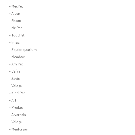
-
MecPet
-
Alcon
-
Resun
-
Mr Pet
-
TudoPet
-
Imac
-
Equipaquarium
-
Meadow
-
Am Pet
-
Cafran
-
Savic
-
Valagu
-
Kind Pet
-
AHT
-
Prodac
-
Alvorada
-
Valagu
-
Menforsan