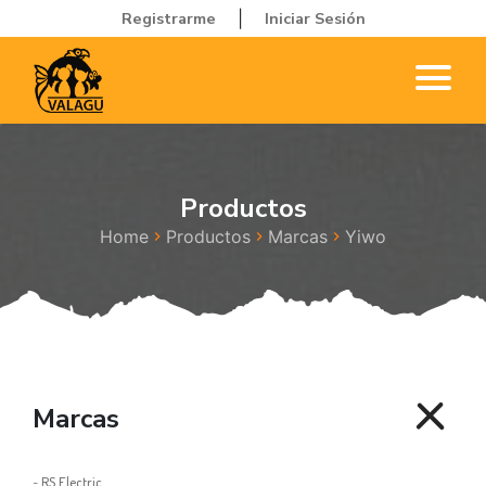
Registrarme
Iniciar Sesión
|
Productos
Home
Productos
Marcas
Yiwo
Marcas
-
RS Electric