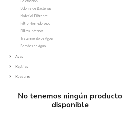
Calefaccion
Colonia de Bacterias
Material Filtrante
Filtro Húmedo Seco
Filtros Internos
Tratamiento de Agua
Bombas de Agua
Aves
Reptiles
Roedores
No tenemos ningún producto
disponible