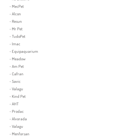
-
MecPet
-
Alcon
-
Resun
-
Mr Pet
-
TudoPet
-
Imac
-
Equipaquarium
-
Meadow
-
Am Pet
-
Cafran
-
Savic
-
Valagu
-
Kind Pet
-
AHT
-
Prodac
-
Alvorada
-
Valagu
-
Menforsan