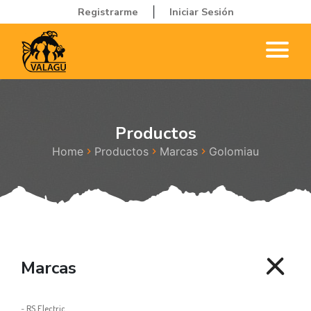
Registrarme
Iniciar Sesión
|
Productos
Home
Productos
Marcas
Golomiau
Marcas
-
RS Electric