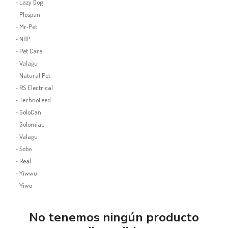
-
Lazy Dog
-
Plospan
-
Mr-Pet
-
NBP
-
Pet Care
-
Valagu
-
Natural Pet
-
RS Electrical
-
TechnoFeed
-
GoloCan
-
Golomiau
-
Valagu
-
Sobo
-
Real
-
Yiwwu
-
Yiwo
No tenemos ningún producto