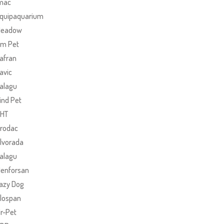
mac
quipaquarium
eadow
m Pet
afran
avic
alagu
ind Pet
HT
rodac
lvorada
alagu
enforsan
azy Dog
lospan
r-Pet