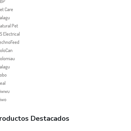
BP
et Care
alagu
atural Pet
S Electrical
echnoFeed
oloCan
olomiau
alagu
obo
eal
iwwu
iwo
roductos Destacados