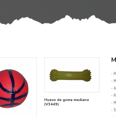
M
-
R
-
M
-
A
-
R
Hueso de goma mediano
-
M
(V3449)
-
T