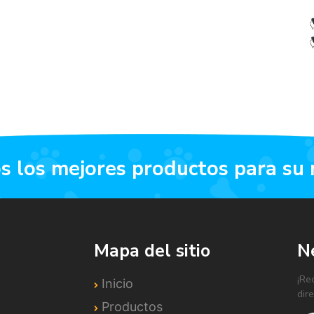
os los mejores productos para su
Mapa del sitio
N
¡Re
Inicio
dir
Productos