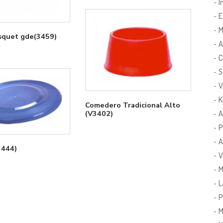
-
I
-
E
-
M
squet gde(3459)
-
A
-
C
-
S
-
V
-
K
Comedero Tradicional Alto
-
A
(V3402)
-
P
-
A
s Bee (3444)
-
V
-
M
-
L
-
P
-
M