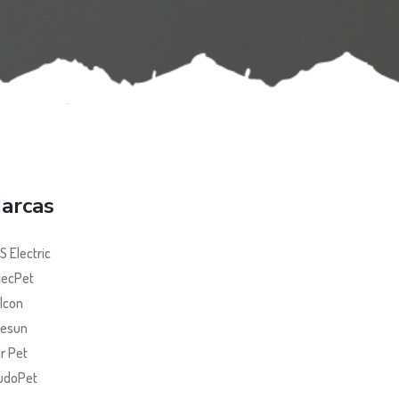
arcas
S Electric
ecPet
lcon
esun
r Pet
udoPet