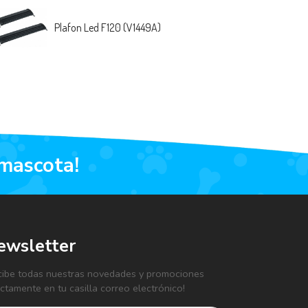
Plafon Led F120 (V1449A)
 mascota!
ewsletter
cibe todas nuestras novedades y promociones
ectamente en tu casilla correo electrónico!