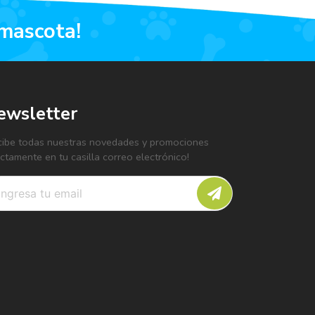
 mascota!
ewsletter
cibe todas nuestras novedades y promociones
ectamente en tu casilla correo electrónico!